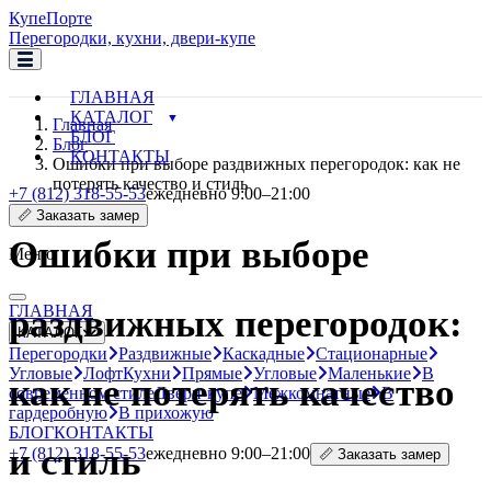
Купе
Порте
Перегородки, кухни, двери-купе
ГЛАВНАЯ
КАТАЛОГ
Главная
БЛОГ
Блог
КОНТАКТЫ
Ошибки при выборе раздвижных перегородок: как не
потерять качество и стиль
+7 (812) 318-55-53
ежедневно 9:00–21:00
📏 Заказать замер
Ошибки при выборе
Меню
ГЛАВНАЯ
раздвижных перегородок:
КАТАЛОГ
Перегородки
Раздвижные
Каскадные
Стационарные
Угловые
Лофт
Кухни
Прямые
Угловые
Маленькие
В
как не потерять качество
современном стиле
Двери-купе
Межкомнатные
В
гардеробную
В прихожую
БЛОГ
КОНТАКТЫ
и стиль
+7 (812) 318-55-53
ежедневно 9:00–21:00
📏 Заказать замер