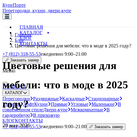
Купе
Порте
Перегородки, кухни, двери-купе
ГЛАВНАЯ
КАТАЛОГ
Главная
БЛОГ
Блог
КОНТАКТЫ
Цветовые решения для мебели: что в моде в 2025 году?
+7 (812) 318-55-53
ежедневно 9:00–21:00
📏 Заказать замер
Цветовые решения для
Меню
мебели: что в моде в 2025
ГЛАВНАЯ
КАТАЛОГ
Перегородки
Раздвижные
Каскадные
Стационарные
году?
Угловые
Лофт
Кухни
Прямые
Угловые
Маленькие
В
современном стиле
Двери-купе
Межкомнатные
В
гардеробную
В прихожую
БЛОГ
КОНТАКТЫ
20 мая 2026
+7 (812) 318-55-53
ежедневно 9:00–21:00
📏 Заказать замер