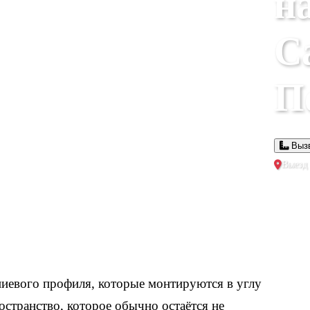
на
С
П
Вызв
Выезд 
иевого профиля, которые монтируются в углу
странство, которое обычно остаётся не