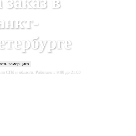
 заказ в
анкт-
етербурге
ать замерщика
по СПб и области. Работаем с 9:00 до 21:00