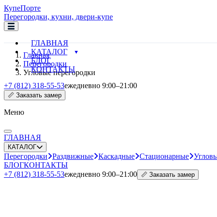
Купе
Порте
Перегородки, кухни, двери-купе
ГЛАВНАЯ
КАТАЛОГ
Главная
БЛОГ
Перегородки
КОНТАКТЫ
Угловые перегородки
+7 (812) 318-55-53
ежедневно 9:00–21:00
📏 Заказать замер
Меню
ГЛАВНАЯ
КАТАЛОГ
Перегородки
Раздвижные
Каскадные
Стационарные
Углов
БЛОГ
КОНТАКТЫ
+7 (812) 318-55-53
ежедневно 9:00–21:00
📏 Заказать замер