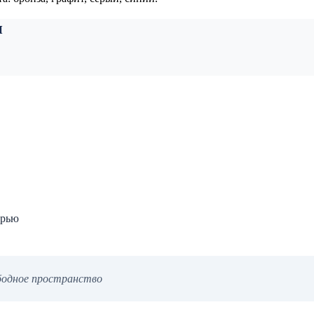
и
ерью
ободное пространство