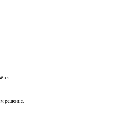
ётся.
ём решение.