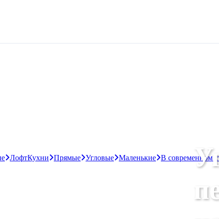
У
ые
Лофт
Кухни
Прямые
Угловые
Маленькие
В современном с
п