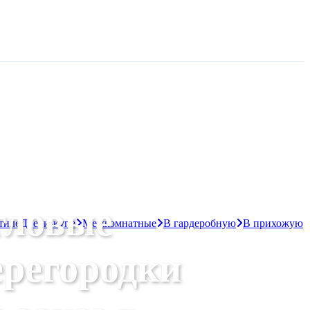
гловые
тиле
Двери-купе
Межкомнатные
В гардеробную
В прихожую
ерегородки