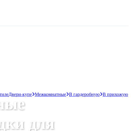
тиле
Двери-купе
Межкомнатные
В гардеробную
В прихожую
ные
дки для