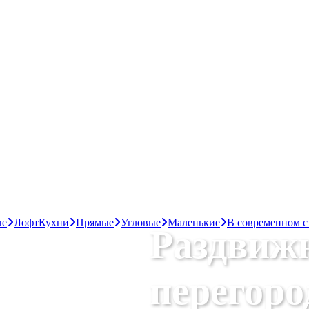
ые
Лофт
Кухни
Прямые
Угловые
Маленькие
В современном с
Раздвиж
перегоро