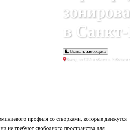
зонирова
в Санкт-
Вызвать замерщика
Выезд по СПб и области. Работаем с
юминиевого профиля со створками, которые движутся
ни не требуют свободного пространства для