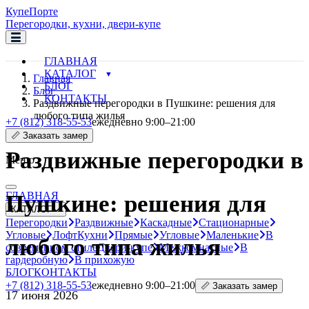
Купе
Порте
Перегородки, кухни, двери-купе
ГЛАВНАЯ
КАТАЛОГ
Главная
БЛОГ
Блог
КОНТАКТЫ
Раздвижные перегородки в Пушкине: решения для
любого типа жилья
+7 (812) 318-55-53
ежедневно 9:00–21:00
📏 Заказать замер
Раздвижные перегородки в
Меню
ГЛАВНАЯ
Пушкине: решения для
КАТАЛОГ
Перегородки
Раздвижные
Каскадные
Стационарные
Угловые
Лофт
Кухни
Прямые
Угловые
Маленькие
В
любого типа жилья
современном стиле
Двери-купе
Межкомнатные
В
гардеробную
В прихожую
БЛОГ
КОНТАКТЫ
+7 (812) 318-55-53
ежедневно 9:00–21:00
📏 Заказать замер
17 июня 2026