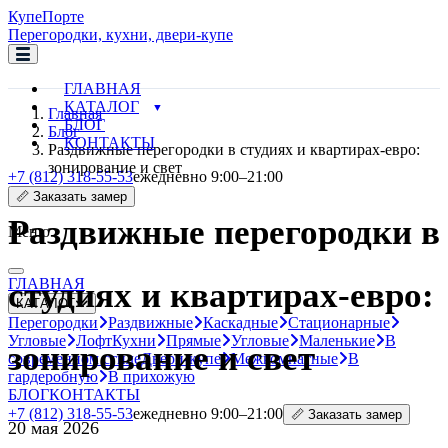
Купе
Порте
Перегородки, кухни, двери-купе
ГЛАВНАЯ
КАТАЛОГ
Главная
БЛОГ
Блог
КОНТАКТЫ
Раздвижные перегородки в студиях и квартирах-евро:
зонирование и свет
+7 (812) 318-55-53
ежедневно 9:00–21:00
📏 Заказать замер
Раздвижные перегородки в
Меню
ГЛАВНАЯ
студиях и квартирах-евро:
КАТАЛОГ
Перегородки
Раздвижные
Каскадные
Стационарные
Угловые
Лофт
Кухни
Прямые
Угловые
Маленькие
В
зонирование и свет
современном стиле
Двери-купе
Межкомнатные
В
гардеробную
В прихожую
БЛОГ
КОНТАКТЫ
+7 (812) 318-55-53
ежедневно 9:00–21:00
📏 Заказать замер
20 мая 2026