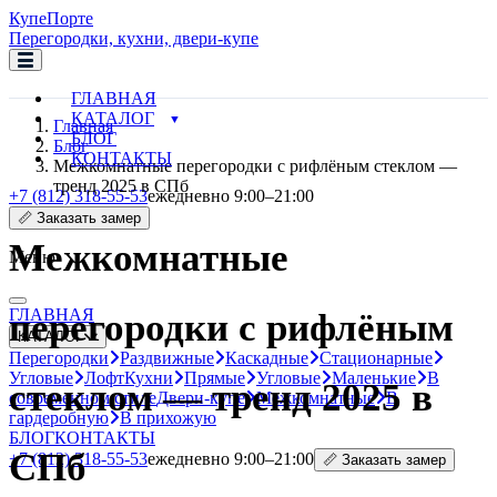
Купе
Порте
Перегородки, кухни, двери-купе
ГЛАВНАЯ
КАТАЛОГ
Главная
БЛОГ
Блог
КОНТАКТЫ
Межкомнатные перегородки с рифлёным стеклом —
тренд 2025 в СПб
+7 (812) 318-55-53
ежедневно 9:00–21:00
📏 Заказать замер
Межкомнатные
Меню
ГЛАВНАЯ
перегородки с рифлёным
КАТАЛОГ
Перегородки
Раздвижные
Каскадные
Стационарные
Угловые
Лофт
Кухни
Прямые
Угловые
Маленькие
В
стеклом — тренд 2025 в
современном стиле
Двери-купе
Межкомнатные
В
гардеробную
В прихожую
БЛОГ
КОНТАКТЫ
СПб
+7 (812) 318-55-53
ежедневно 9:00–21:00
📏 Заказать замер