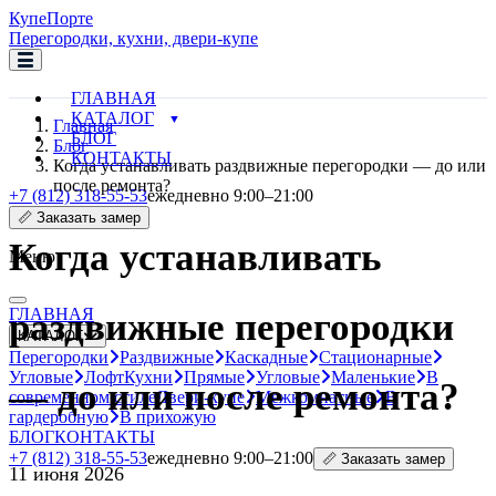
Купе
Порте
Перегородки, кухни, двери-купе
ГЛАВНАЯ
КАТАЛОГ
Главная
БЛОГ
Блог
КОНТАКТЫ
Когда устанавливать раздвижные перегородки — до или
после ремонта?
+7 (812) 318-55-53
ежедневно 9:00–21:00
📏 Заказать замер
Когда устанавливать
Меню
ГЛАВНАЯ
раздвижные перегородки
КАТАЛОГ
Перегородки
Раздвижные
Каскадные
Стационарные
Угловые
Лофт
Кухни
Прямые
Угловые
Маленькие
В
— до или после ремонта?
современном стиле
Двери-купе
Межкомнатные
В
гардеробную
В прихожую
БЛОГ
КОНТАКТЫ
+7 (812) 318-55-53
ежедневно 9:00–21:00
📏 Заказать замер
11 июня 2026