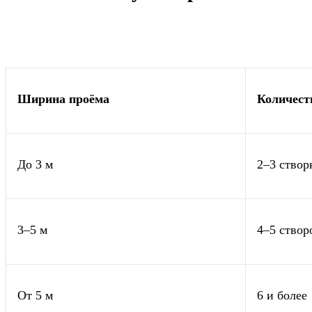
Ширина проёма
Количест
До 3 м
2–3 створ
3–5 м
4–5 створ
От 5 м
6 и более