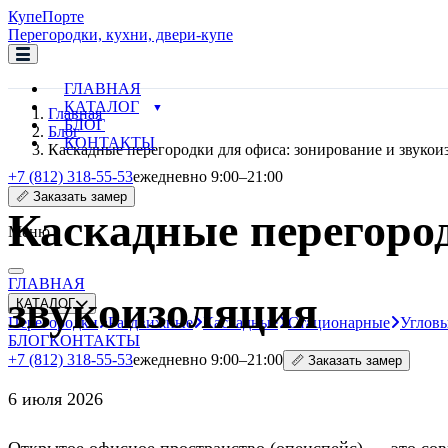
Купе
Порте
Перегородки, кухни, двери-купе
ГЛАВНАЯ
КАТАЛОГ
Главная
БЛОГ
Блог
КОНТАКТЫ
Каскадные перегородки для офиса: зонирование и звукои
+7 (812) 318-55-53
ежедневно 9:00–21:00
📏 Заказать замер
Каскадные перегород
Меню
ГЛАВНАЯ
звукоизоляция
КАТАЛОГ
Перегородки
Раздвижные
Каскадные
Стационарные
Углов
БЛОГ
КОНТАКТЫ
+7 (812) 318-55-53
ежедневно 9:00–21:00
📏 Заказать замер
6 июля 2026
Открытое офисное пространство (опенспейс) — это совр