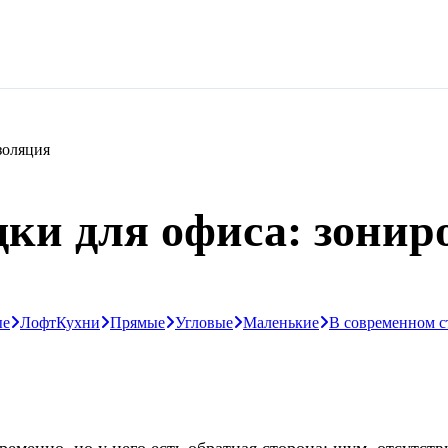
золяция
ки для офиса: зонир
ые
Лофт
Кухни
Прямые
Угловые
Маленькие
В современном с
еменно, но у него есть обратная сторона: шум, отсутст