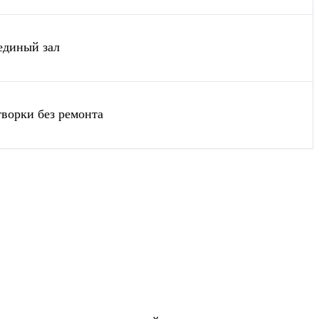
 единый зал
творки без ремонта