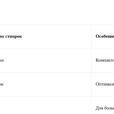
во створок
Особенн
ки
Компактн
ок
Оптималь
Для боль