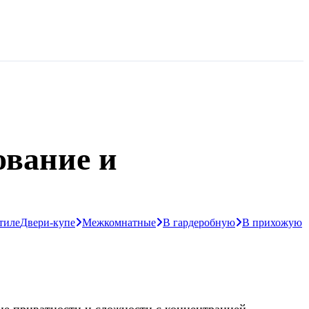
ование и
тиле
Двери-купе
Межкомнатные
В гардеробную
В прихожую
вие приватности и сложности с концентрацией.