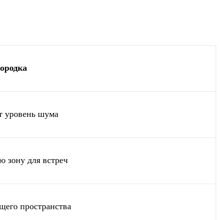
городка
т уровень шума
ю зону для встреч
бщего пространства