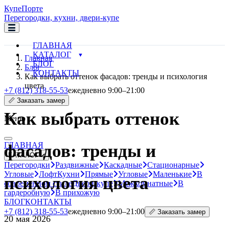
Купе
Порте
Перегородки, кухни, двери-купе
ГЛАВНАЯ
КАТАЛОГ
Главная
БЛОГ
Блог
КОНТАКТЫ
Как выбрать оттенок фасадов: тренды и психология
цвета
+7 (812) 318-55-53
ежедневно 9:00–21:00
📏 Заказать замер
Как выбрать оттенок
Меню
ГЛАВНАЯ
фасадов: тренды и
КАТАЛОГ
Перегородки
Раздвижные
Каскадные
Стационарные
Угловые
Лофт
Кухни
Прямые
Угловые
Маленькие
В
психология цвета
современном стиле
Двери-купе
Межкомнатные
В
гардеробную
В прихожую
БЛОГ
КОНТАКТЫ
+7 (812) 318-55-53
ежедневно 9:00–21:00
📏 Заказать замер
20 мая 2026